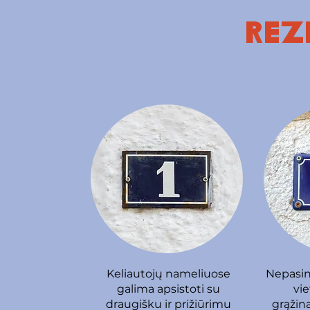
REZ
Keliautojų nameliuose
Nepasin
galima apsistoti su
vie
draugišku ir prižiūrimu
grąžina