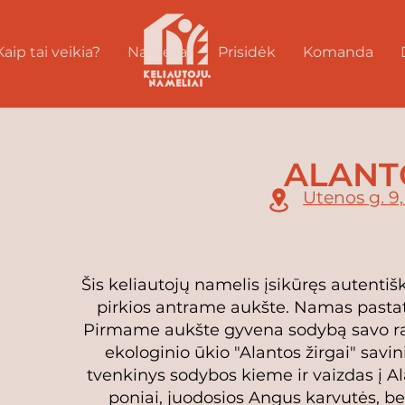
Kaip tai veikia?
Nameliai
Prisidėk
Komanda
ALANT
Utenos g. 9
Šis keliautojų namelis įsikūręs autentiš
pirkios antrame aukšte. Namas pastaty
Pirmame aukšte gyvena sodybą savo ra
ekologinio ūkio "Alantos žirgai" savini
tvenkinys sodybos kieme ir vaizdas į A
poniai, juodosios Angus karvutės, bei 