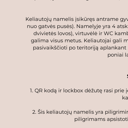
Keliautojų namelis įsikūręs antrame gy
nuo gatvės pusės). Namelyje yra 4 atskir
dvivietės lovos), virtuvėlė ir WC kam
galima visus metus. Keliautojai gali
pasivaikščioti po teritoriją aplankant
poniai l
1. QR kodą ir lockbox dėžutę rasi prie
ka
2. Šis keliautojų namelis yra piligrimi
piligrimams apsistot