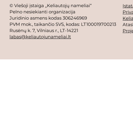
© Viešoji įstaiga „Keliautojų nameliai“
Įstat
Pelno nesiekianti organizacija
Priv
Juridinio asmens kodas 306246969
Keli
PVM mok., taikančio SVS, kodas: LT100019700213
Atas
Rusėnų k. 7, Vilniaus r., LT-14221
Proj
labas@keliautojunameliai.lt